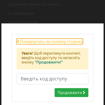
Educational materials for students
Історія кафедри
Колектив кафедри
Наукова робота
Cтудентська наукова група
Повернутись на головну сторінку
Навчально-методична робота
Увага!
Щоб переглянути контент,
введіть код доступу та натисніть
Лікувальна робота
кнопку
"Продовжити!"
Виховна робота
Академічна доброчесність
Навчальні матеріали для лікарів-інтернів
Продовжити
Навчальні матеріали для лікарів-слухачів