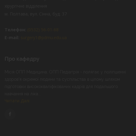
хірургічне відділення
м. Полтава, вул. Сінна, буд. 37
Телефон:
(0532) 56-01-68
E-mail:
surgery1@pdmu.edu.ua
Про кафедру
Місія ОПП Медицина, ОПП Педіатрія - полягає у поліпшенні
здоров’я окремої людини та суспільства в цілому шляхом
підготовки висококваліфікованих кадрів для подальшого
навчання на ліка...
Читати Далі