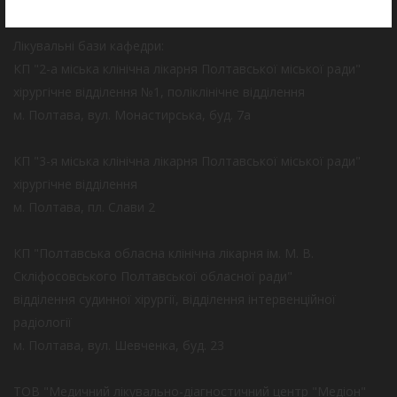
КОНТАКТИ
Лікувальні бази кафедри:
КП "2-а міська клінічна лікарня Полтавської міської ради"
хірургічне відділення №1, поліклінічне відділення
м. Полтава, вул. Монастирська, буд. 7а
КП "3-я міська клінічна лікарня Полтавської міської ради"
хірургічне відділення
м. Полтава, пл. Слави 2
КП "Полтавська обласна клінічна лікарня ім. М. В.
Скліфосовського Полтавської обласної ради"
відділення судинної хірургії, відділення інтервенційної
радіології
м. Полтава, вул. Шевченка, буд. 23
ТОВ "Медичний лікувально-діагностичний центр "Медіон"